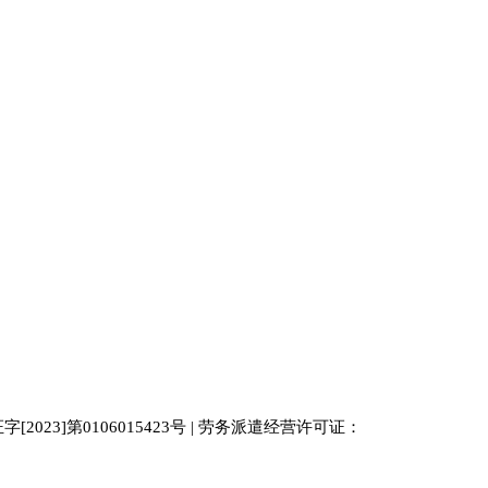
023]第0106015423号 | 劳务派遣经营许可证：
中国人才
人才网
南京人才网
929人才网站