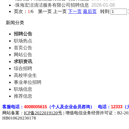
·
珠海宏洁清洁服务有限公司招聘信息
2026-01-08
页次：
1
/6 第一页 上一页
下一页
最后页
转到
新闻分类
招聘公告
职场热点
首页公告
网站公告
求职资讯
综合招聘
高校毕业生
事业单位招聘
职场信息
推荐信息
客
服电话：
4008005615
（个人及企业会员咨询） 电话：
12333
（
网站备案：
ICP备2022019120号
| 增值电信业务经营许可证：B2-2023
HB010620230178
929人才网
929招聘网
南方人才网
919人才网
939人才网