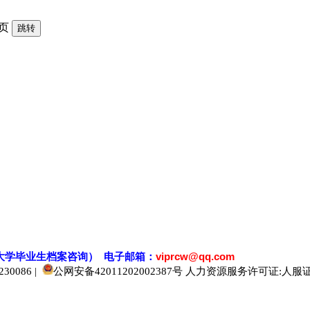
页
大学毕业生档案
咨
询） 电子邮箱：
viprcw@qq.com
0086 |
公网安备42011202002387号
人力资源服务许可证:人服证字[2
520人才
929人才
应届生人才网
中国人才网