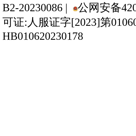
B2-20230086 |
公网安备4201
可证:人服证字[2023]第010
HB010620230178
929人才网
929招聘网
南方人才网
919人才网
939人才网
520人才
92
联合人才网
联合招聘网
888人才网
163人才网
163招聘网
985人才网
21
同城招聘网
毕业生求职网
域名抢注网
招聘人才网
中国直聘网
中国人才招聘网
中
直聘招聘网
人才网
武汉人才网
520人才网
28人才网
最新招聘信息
最