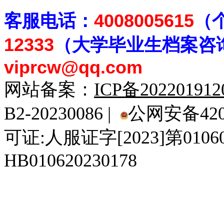
客
服电话：
4008005615
（
12333
（大学毕业生档案
咨
viprcw@qq.com
网站备案：
ICP备20220191
B2-20230086 |
公网安备4201
可证:人服证字[2023]第010
HB010620230178
929人才网
929招聘网
南方人才网
919人才网
939人才网
520人才
92
联合人才网
联合招聘网
888人才网
163人才网
163招聘网
985人才网
21
同城招聘网
毕业生求职网
域名抢注网
招聘人才网
中国直聘网
中国人才招聘网
中
直聘招聘网
人才网
武汉人才网
520人才网
28人才网
最新招聘信息
最