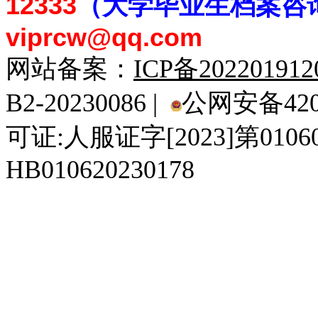
12333
（大学毕业生档案
咨
viprcw@qq.com
网站备案：
ICP备20220191
B2-20230086 |
公网安备4201
可证:人服证字[2023]第010
HB010620230178
929人才网
929招聘网
南方人才网
919人才网
939人才网
520人才
92
联合人才网
联合招聘网
888人才网
163人才网
163招聘网
985人才网
21
同城招聘网
毕业生求职网
域名抢注网
招聘人才网
中国直聘网
中国人才招聘网
中
直聘招聘网
人才网
武汉人才网
520人才网
28人才网
最新招聘信息
最