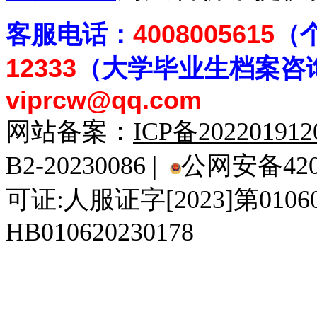
客
服电话：
4008005615
（
12333
（大学毕业生档案
咨
viprcw@qq.com
网站备案：
ICP备20220191
B2-20230086 |
公网安备4201
可证:人服证字[2023]第010
HB010620230178
929人才网
929招聘网
南方人才网
919人才网
939人才网
520人才
92
联合人才网
联合招聘网
888人才网
163人才网
163招聘网
985人才网
21
同城招聘网
毕业生求职网
域名抢注网
招聘人才网
中国直聘网
中国人才招聘网
中
直聘招聘网
人才网
武汉人才网
520人才网
28人才网
最新招聘信息
最