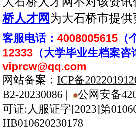
大石桥人才网不对该资讯
桥人才网
为大石桥市提供
客
服电话：
4008005615
（
12333
（大学毕业生档案
咨
viprcw@qq.com
网站备案：
ICP备20220191
B2-20230086 |
公网安备4201
可证:人服证字[2023]第010
HB010620230178
929人才网
929招聘网
南方人才网
919人才网
939人才网
520人才
92