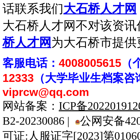
话联系我们
大石桥人才网
大石桥人才网不对该资讯
桥人才网
为大石桥市提供
客
服电话：
4008005615
（
12333
（大学毕业生档案
咨
viprcw@qq.com
网站备案：
ICP备20220191
B2-20230086 |
公网安备4201
可证:人服证字[2023]第010