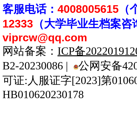
客
服电话：
4008005615
（
12333
（大学毕业生档案
咨
viprcw@qq.com
网站备案：
ICP备20220191
B2-20230086 |
公网安备4201
可证:人服证字[2023]第010
HB010620230178
929人才网
929招聘网
南方人才网
919人才网
939人才网
520人才
92
联合人才网
联合招聘网
888人才网
163人才网
163招聘网
985人才网
21
同城招聘网
毕业生求职网
域名抢注网
招聘人才网
中国直聘网
中国人才招聘网
中
直聘招聘网
人才网
武汉人才网
520人才网
28人才网
最新招聘信息
最