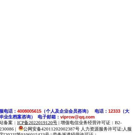
服电话：
4008005615
（个人及企业会员咨询） 电话：
12333
（大
毕业生档案
咨
询） 电子邮箱：
viprcw@qq.com
站备案：
ICP备2022019120号
| 增值电信业务经营许可证：B2-
230086 |
公网安备42011202002387号
人力资源服务许可证:人服
字[2023]第0106015423号 | 劳务派遣经营许可证：