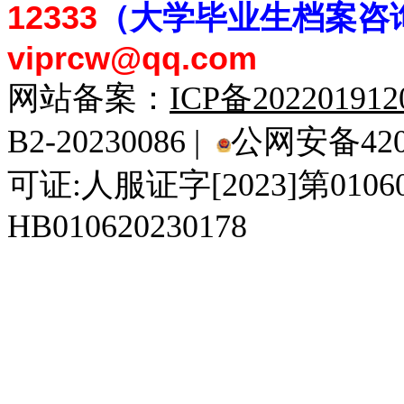
12333
（大学毕业生档案
咨
viprcw@qq.com
网站备案：
ICP备20220191
B2-20230086 |
公网安备4201
可证:人服证字[2023]第010
HB010620230178
929人才网
929招聘网
南方人才网
919人才网
939人才网
520人才
92
联合人才网
联合招聘网
888人才网
163人才网
163招聘网
985人才网
21
同城招聘网
毕业生求职网
域名抢注网
招聘人才网
中国直聘网
中国人才招聘网
中
直聘招聘网
人才网
武汉人才网
520人才网
28人才网
最新招聘信息
最